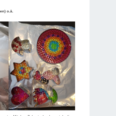
en) o.ä.