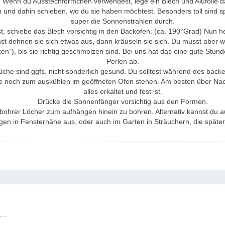
n. Wenn du Ausstechförmchen verwendest, lege ein Blech und Alufolie d
en und dahin schieben, wo du sie haben möchtest. Besonders toll sind s
super die Sonnenstrahlen durch.
st, schiebe das Blech vorsichtig in den Backofen. (ca. 190°Grad) Nun
t dehnen sie sich etwas aus, dann kräuseln sie sich. Du musst aber 
n“), bis sie richtig geschmolzen sind. Bei uns hat das eine gute Stun
Perlen ab.
rüche sind ggfs. nicht sonderlich gesund. Du solltest während des back
sie noch zum auskühlen im geöffneten Ofen stehen. Am besten über Nach
alles erkaltet und fest ist.
Drücke die Sonnenfänger vorsichtig aus den Formen.
zbohrer Löcher zum aufhängen hinein zu bohren. Alternativ kannst du
n in Fensternähe aus, oder auch im Garten in Sträuchern, die später
,…