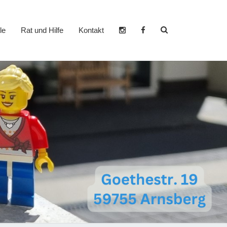
Search
le
Rat und Hilfe
Kontakt
Icon
er- und
dzentrum
heim