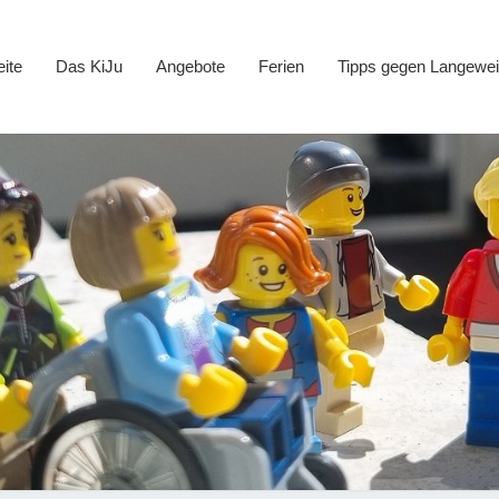
eite
Das KiJu
Angebote
Ferien
Tipps gegen Langewei
Kind
Jugen
Ne