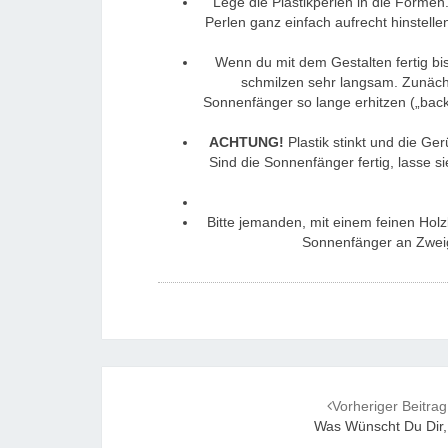
Lege die Plastikperlen in die Forme
Perlen ganz einfach aufrecht hinstell
Wenn du mit dem Gestalten fertig bi
schmilzen sehr langsam. Zunächs
Sonnenfänger so lange erhitzen („backe
ACHTUNG!
Plastik stinkt und die Ge
Sind die Sonnenfänger fertig, lasse 
Bitte jemanden, mit einem feinen Hol
Sonnenfänger an Zweige
Post
Vorheriger Beitrag
navigation
Was Wünscht Du Dir