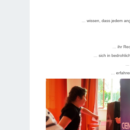
… wissen, dass jedem ang
… ihr Rec
… sich in bedrohlic
… 
… erfahren