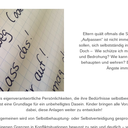
Eltern quält oftmals die 
„Aufpassen“ ist nicht imm
sollen, sich selbstständig 
Doch – Wie schütze ich me
und Bedrohung? Wie kann s
behaupten und wehren? Be
Ängste imm
 eigenverantwortliche Persönlichkeiten, die ihre Bedürfnisse selbst
st eine Grundlage für ein unbehelligtes Dasein. Kinder bringen alle Vo
dabei, diese Anlagen weiter zu entwickeln!
lgemeinen wird von Selbstbehauptung- oder Selbstverteidigung gespr
igenen Grenzen in Konfliktsituationen bewusst zu sein und deutlich – 