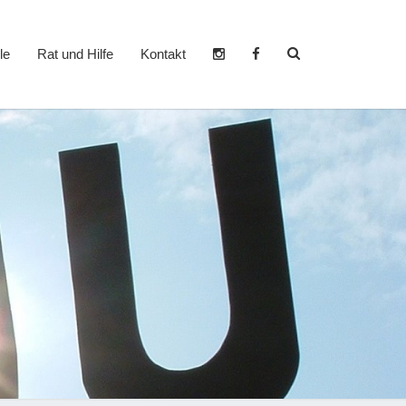
Search
le
Rat und Hilfe
Kontakt
Icon
er- und
dzentrum
heim