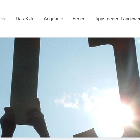
eite
Das KiJu
Angebote
Ferien
Tipps gegen Langewei
Kind
Jugen
Ne