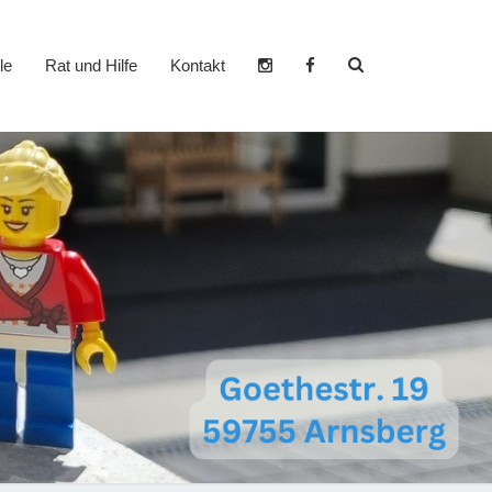
Search
le
Rat und Hilfe
Kontakt
Icon
er- und
dzentrum
heim