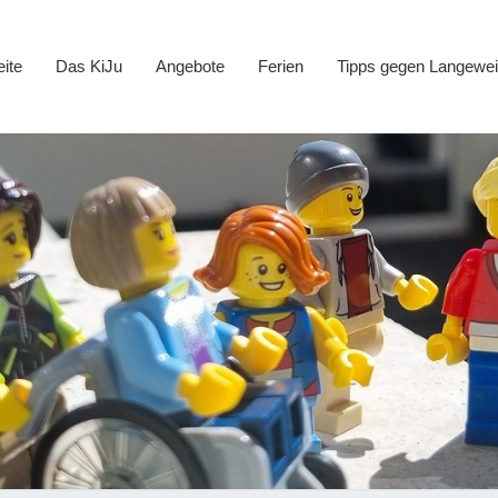
eite
Das KiJu
Angebote
Ferien
Tipps gegen Langewei
Kind
Jugen
Ne