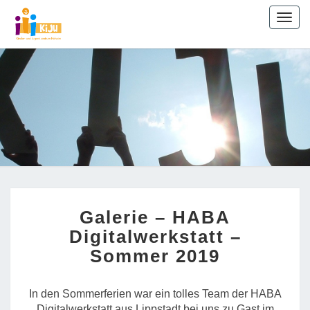
Skip
Togg
to
navig
content
Kinder- un
Jugendzent
Neheim
GALERIE
Galerie – HABA
–
HABA
Digitalwerkstatt –
DIGITALWERKSTATT
Sommer 2019
–
SOMMER
2019
In den Sommerferien war ein tolles Team der HABA
Digitalwerkstatt aus Lippstadt bei uns zu Gast im