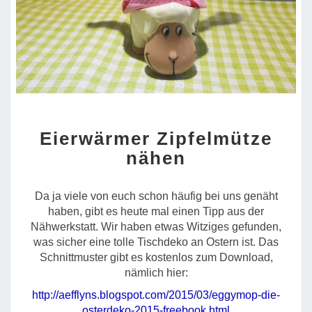
EIERWÄRMER
Eierwärmer Zipfelmütze
ZIPFELMÜTZE
NÄHEN
nähen
Da ja viele von euch schon häufig bei uns genäht
haben, gibt es heute mal einen Tipp aus der
Nähwerkstatt. Wir haben etwas Witziges gefunden,
was sicher eine tolle Tischdeko an Ostern ist. Das
Schnittmuster gibt es kostenlos zum Download,
nämlich hier:
http://aefflyns.blogspot.com/2015/03/eggymop-die-
osterdeko-2015-freebook.html